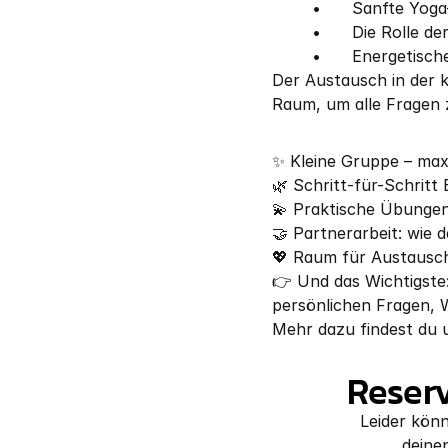
	•	Sanfte Y
	•	Die Rolle
	•	Energetis
Der Austausch in der kl
Raum, um alle Fragen z
✨ Kleine Gruppe – max
🌿 Schritt-für-Schritt
💫 Praktische Übungen
🤝 Partnerarbeit: wie 
💖 Raum für Austausch,
👉 Und das Wichtigste:
persönlichen Fragen,
Mehr dazu findest du 
Reserv
Leider könn
deinen