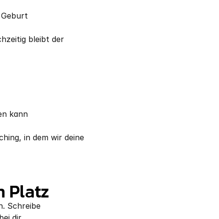
r Geburt
zeitig bleibt der 
ten kann
hing, in dem wir deine 
n Platz
. Schreibe 
ei dir.