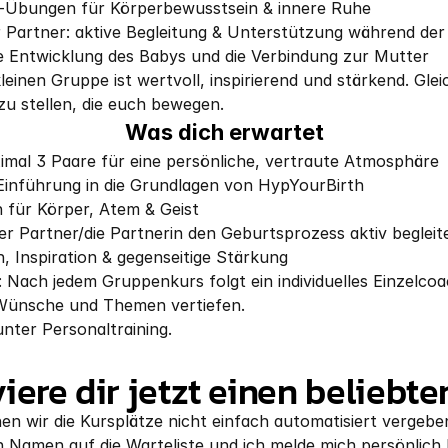
oga-Übungen für Körperbewusstsein & innere Ruhe
 der Partner: aktive Begleitung & Unterstützung während de
che Entwicklung des Babys und die Verbindung zur Mutter
einen Gruppe ist wertvoll, inspirierend und stärkend. Gleich
u stellen, die euch bewegen.
Was dich erwartet
imal 3 Paare für eine persönliche, vertraute Atmosphäre
 Einführung in die Grundlagen von HypYourBirth
 für Körper, Atem & Geist
der Partner/die Partnerin den Geburtsprozess aktiv beglei
 Inspiration & gegenseitige Stärkung
 Nach jedem Gruppenkurs folgt ein individuelles Einzelcoac
 Wünsche und Themen vertiefen.
unter 
Personaltraining
.
iere dir jetzt einen beliebte
en wir die Kursplätze nicht einfach automatisiert vergeben
 Namen auf die Warteliste und ich melde mich persönlich b