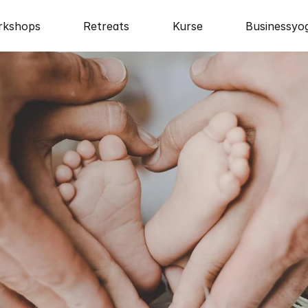
rkshops
Retreats
Kurse
Businessyo